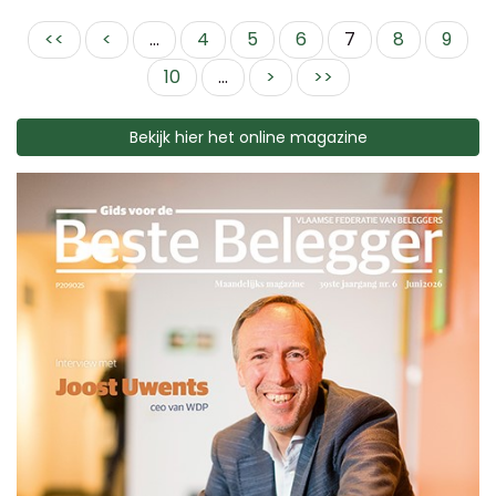
<<
<
...
4
5
6
7
8
9
10
...
>
>>
Bekijk hier het online magazine