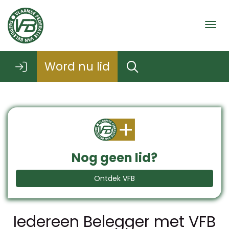
Togg
Word nu lid
Nog geen lid?
Ontdek VFB
Iedereen Belegger met VFB