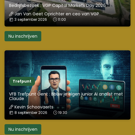
Bedrijfsbezoek : VGP Capital Markets Day 2026
Jan Van Geet Oprichter en ceo van VGP
Datum:
Tijd:
3 september 2026
11:00
Nu inschrijven
Trefpunt
VFB Trefpunt Gent : Bouw je eigen junior AI analist met
Claude
Kevin Schoovaerts
Datum:
Tijd:
8 september 2026
19:30
Nu inschrijven