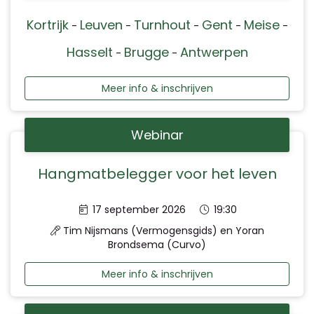
Kortrijk
Leuven
Turnhout
Gent
Meise
-
-
-
-
-
Hasselt
Brugge
Antwerpen
-
-
Meer info & inschrijven
Webinar
Hangmatbelegger voor het leven
Datum:
Tijd:
17 september 2026
19:30
Tim Nijsmans (Vermogensgids) en Yoran
Brondsema (Curvo)
Meer info & inschrijven