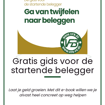
Vakantieperiode VFB
Gratis gids voor de
startende belegger
Wegens de vakantie
zijn de kantoren van VFB
gesloten in de week van 20 tot 24 juli en van
Laat je geld groeien. Met dit e-book willen we je
10 tot 14 augustus
.
alvast heel concreet op weg helpen
Het eerstvolgende nummer van het magazine
'Gids voor de Beste Belegger' (nr. 7) verschijnt