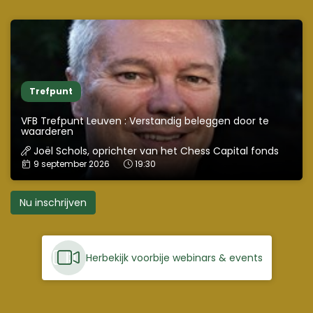
Trefpunt
VFB Trefpunt Leuven : Verstandig beleggen door te
waarderen
Joël Schols, oprichter van het Chess Capital fonds
Datum:
Tijd:
9 september 2026
19:30
Nu inschrijven
Herbekijk voorbije webinars & events