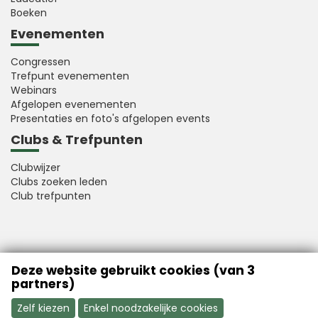
Boeken
Evenementen
Congressen
Trefpunt evenementen
Webinars
Afgelopen evenementen
Presentaties en foto's afgelopen events
Clubs & Trefpunten
Clubwijzer
Clubs zoeken leden
Club trefpunten
VFB is a member of Better Finance
Deze website gebruikt cookies (van 3
partners)
Zelf kiezen
Enkel noodzakelijke cookies