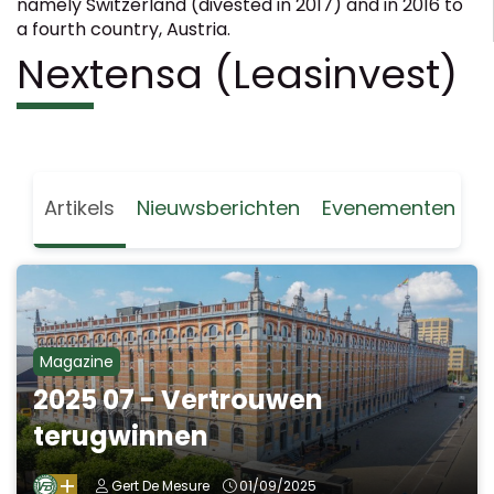
namely Switzerland (divested in 2017) and in 2016 to
a fourth country, Austria.
Nextensa (Leasinvest)
Artikels
Nieuwsberichten
Evenementen
Magazine
2025 07 - Vertrouwen
terugwinnen
Gert De Mesure
01/09/2025