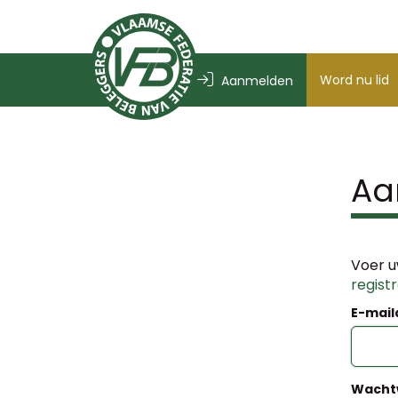
Word nu lid
Aanmelden
Aa
Voer u
regist
E-mail
Wacht