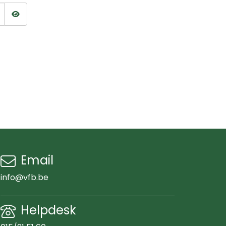
Wachtwoord tonen
Email
info@vfb.be
Helpdesk