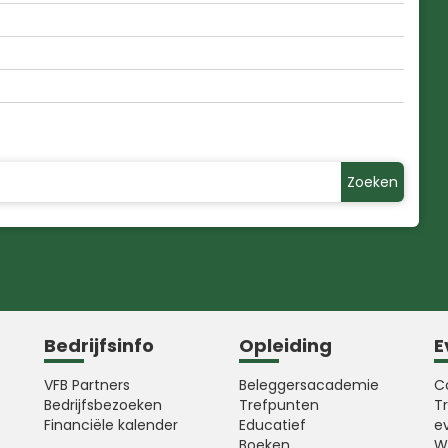
Zoeken
Bedrijfsinfo
Opleiding
E
VFB Partners
Beleggersacademie
C
Bedrijfsbezoeken
Trefpunten
T
Financiële kalender
Educatief
e
Boeken
W