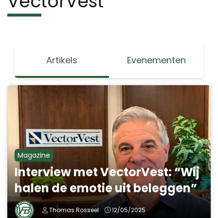
VectorVest
Artikels
Evenementen
Magazine
Interview met VectorVest: “Wij
halen de emotie uit beleggen”
Thomas Rosseel
12/05/2025