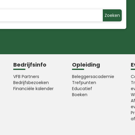
Zoeken
Bedrijfsinfo
Opleiding
E
VFB Partners
Beleggersacademie
C
Bedrijfsbezoeken
Trefpunten
T
Financiële kalender
Educatief
e
Boeken
W
A
e
Pr
a