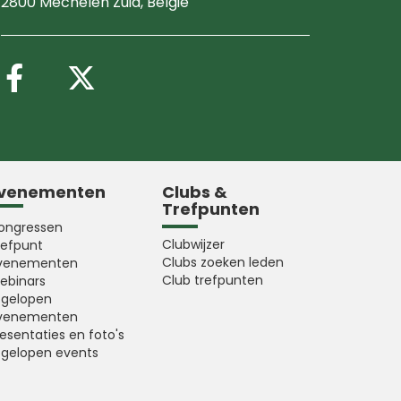
2800 Mechelen Zuid
, België
Volg ons op Facebook
Volg ons op X (Twitter
venementen
Clubs &
Trefpunten
ongressen
Clubwijzer
refpunt
Clubs zoeken leden
venementen
Club trefpunten
ebinars
fgelopen
venementen
esentaties en foto's
fgelopen events