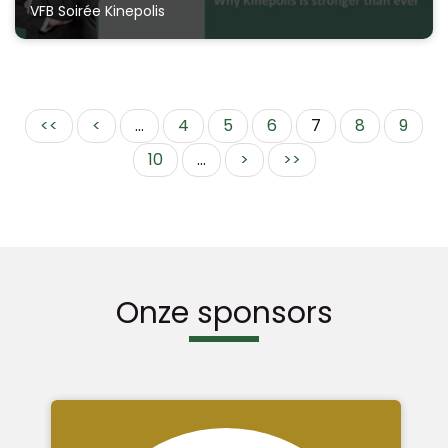
VFB Soirée Kinepolis
<<
<
...
4
5
6
7
8
9
10
...
>
>>
Onze sponsors