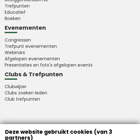
Trefpunten
Educatief
Boeken
Evenementen
Congressen
Trefpunt evenementen
Webinars
Afgelopen evenementen
Presentaties en foto's afgelopen events
Clubs & Trefpunten
Clubwijzer
Clubs zoeken leden
Club trefpunten
VFB is a member of Better Finance
Deze website gebruikt cookies (van 3
partners)