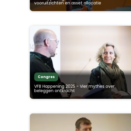
vooruitzichten en asset allocatie
Congres
VFB Happening 2025 - Vier mythes over
beleggen ontkracht