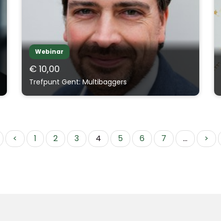
Webinar
€ 10,00
Trefpunt Gent: Multibaggers
<
1
2
3
4
5
6
7
...
>