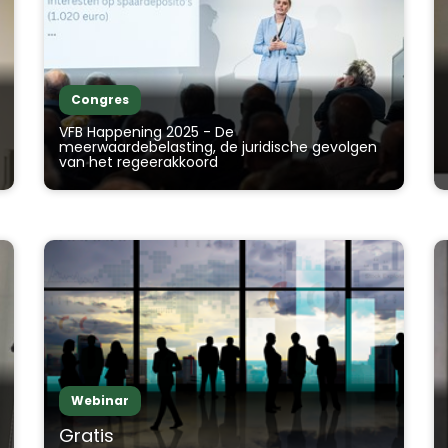
Congres
VFB Happening 2025 - De
meerwaardebelasting, de juridische gevolgen
van het regeerakkoord
Webinar
Gratis