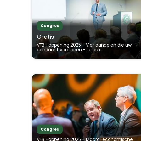
Congres
Gratis
VFB Happening 2025 - Vier aandelen die uw
aandacht verdienen - Leleux
Congres
VFB Happening 2025 - Macro-economische