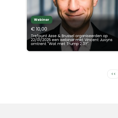
Webinar
€ 10,00
Trefpunt Asse & Brussel organiseerden op
22/01/2025 een webinar met Vincent Juvyns
omtrent "Wat met Trump 2.0?".
<<