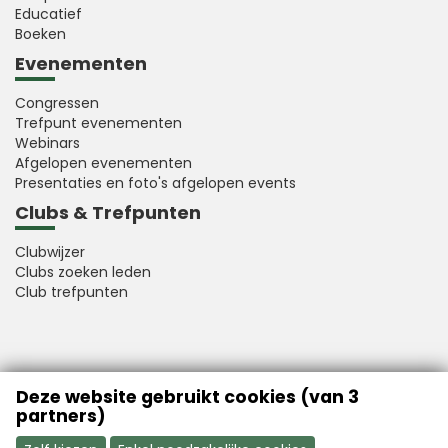
Educatief
Boeken
Evenementen
Congressen
Trefpunt evenementen
Webinars
Afgelopen evenementen
Presentaties en foto's afgelopen events
Clubs & Trefpunten
Clubwijzer
Clubs zoeken leden
Club trefpunten
VFB is a member of Better Finance
Deze website gebruikt cookies (van 3
partners)