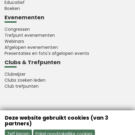
Educatief
Boeken
Evenementen
Congressen
Trefpunt evenementen
Webinars
Afgelopen evenementen
Presentaties en foto's afgelopen events
Clubs & Trefpunten
Clubwijzer
Clubs zoeken leden
Club trefpunten
VFB is a member of Better Finance
Deze website gebruikt cookies (van 3
partners)
Zelf kiezen
Enkel noodzakelijke cookies