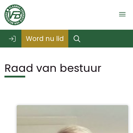
Togg
Word nu lid
Raad van bestuur