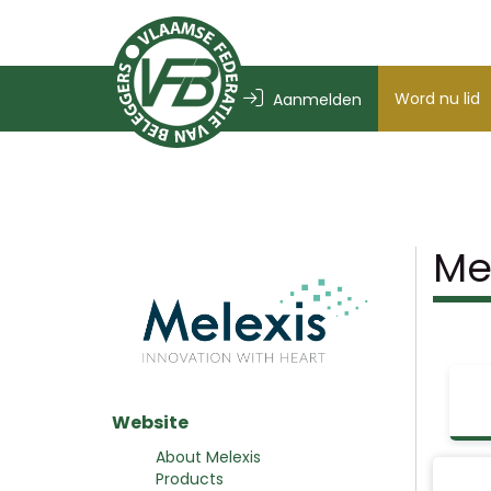
Word nu lid
Aanmelden
Me
Website
About Melexis
Products