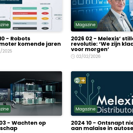
zine
Magazine
10 - Robots
2026 02 - Melexis’ still
imoter komende jaren
revolutie: ‘We zijn kla
voor morgen’
2/2025
02/02/2026
zine
Magazine
03 - Wachten op
2024 10 - Ontsnapt ni
rschap
aan malaise in autos