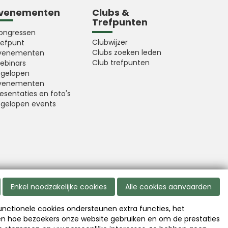
venementen
Clubs &
Trefpunten
ongressen
Clubwijzer
refpunt
Clubs zoeken leden
venementen
Club trefpunten
ebinars
fgelopen
venementen
esentaties en foto's
fgelopen events
Enkel noodzakelijke cookies
Alle cookies aanvaarden
Functionele cookies ondersteunen extra functies, het
Disclaimer
|
Copyright
|
Privacy
en hoe bezoekers onze website gebruiken en om de prestaties