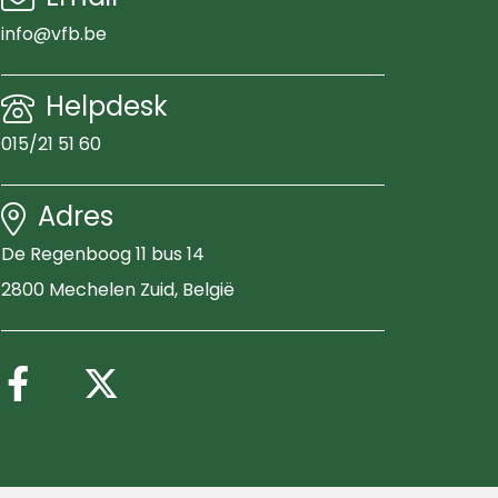
info@vfb.be
Helpdesk
015/21 51 60
Adres
De Regenboog 11 bus 14
2800 Mechelen Zuid
, België
Volg ons op Facebook
Volg ons op X (Twitter