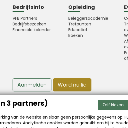
Bedrijfsinfo
Opleiding
E
VFB Partners
Beleggersacademie
C
Bedrijfsbezoeken
Trefpunten
T
Financiële kalender
Educatief
e
Boeken
W
A
e
Pr
a
Aanmelden
Word nu lid
n 3 partners)
Zelf kiezen
werking van de website en slaan geen persoonlijke gegevens op. 
rminderen. Analytische cookies worden gebruikt om bij te houd