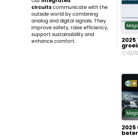
Our
integrated
circuits
communicate with the
outside world by combining
analog and digital signals. They
Maga
improve safety, raise efficiency,
support sustainability and
2025 
enhance comfort.
groe
02/1
Maga
2025 
bete