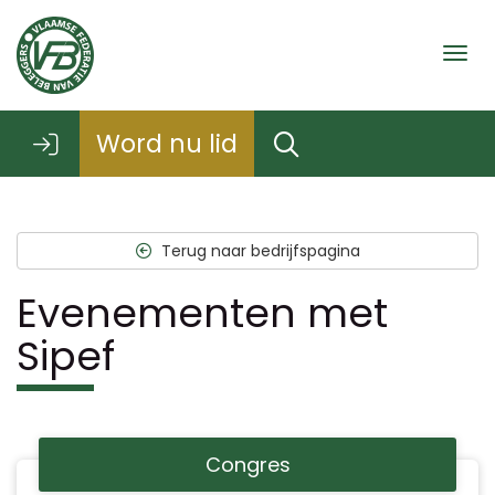
Togg
Word nu lid
Terug naar bedrijfspagina
Evenementen met
Sipef
Congres