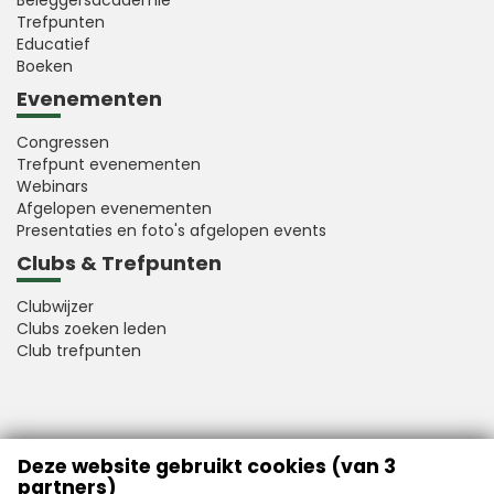
Beleggersacademie
Trefpunten
Educatief
Boeken
Evenementen
Congressen
Trefpunt evenementen
Webinars
Afgelopen evenementen
Presentaties en foto's afgelopen events
Clubs & Trefpunten
Clubwijzer
Clubs zoeken leden
Club trefpunten
VFB is a member of Better Finance
Deze website gebruikt cookies (van 3
partners)