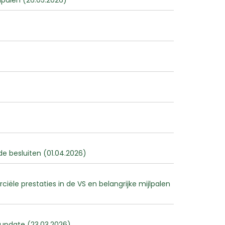
lpalen (26.05.2026)
 besluiten (01.04.2026)
ële prestaties in de VS en belangrijke mijlpalen
supdate (23.03.2026)