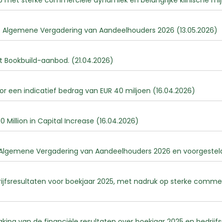
 met sterke commerciële dynamiek en belangrijke klinische mij
e Algemene Vergadering van Aandeelhouders 2026 (13.05.2026)
t Bookbuild-aanbod. (21.04.2026)
r een indicatief bedrag van EUR 40 miljoen (16.04.2026)
Million in Capital Increase (16.04.2026)
Algemene Vergadering van Aandeelhouders 2026 en voorgestelde
jfsresultaten voor boekjaar 2025, met nadruk op sterke commerci
ng van de financiële resultaten over boekjaar 2025 en bedrijf