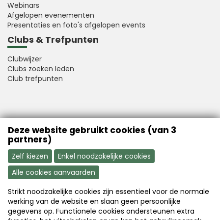
Webinars
Afgelopen evenementen
Presentaties en foto's afgelopen events
Clubs & Trefpunten
Clubwijzer
Clubs zoeken leden
Club trefpunten
VFB is a member of Better Finance
Deze website gebruikt cookies (van 3
partners)
Zelf kiezen
Enkel noodzakelijke cookies
Alle cookies aanvaarden
Strikt noodzakelijke cookies zijn essentieel voor de normale
Aanmelden
Word nu lid
werking van de website en slaan geen persoonlijke
gegevens op. Functionele cookies ondersteunen extra