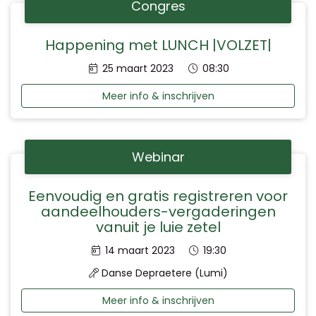
Congres
Happening met LUNCH |VOLZET|
Datum:
Tijd:
25 maart 2023
08:30
Meer info & inschrijven
Webinar
Eenvoudig en gratis registreren voor
aandeelhouders-vergaderingen
vanuit je luie zetel
Datum:
Tijd:
14 maart 2023
19:30
Danse Depraetere (Lumi)
Meer info & inschrijven