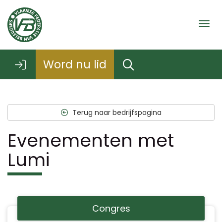
Togg
Word nu lid
Terug naar bedrijfspagina
Evenementen met
Lumi
Congres