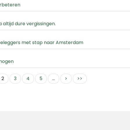
erbeteren
a altijd dure vergissingen.
e beleggers met stap naar Amsterdam
rmogen
2
3
4
5
...
>
>>