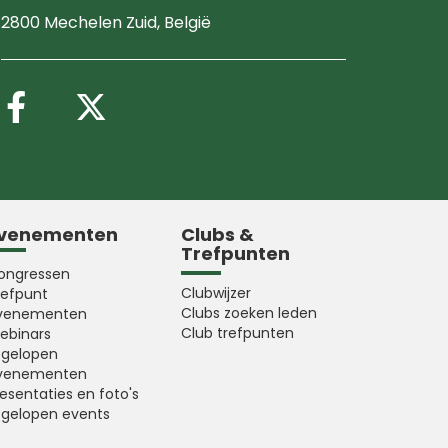
2800 Mechelen Zuid
, België
Volg ons op Facebook
Volg ons op X (Twitter
venementen
Clubs &
Trefpunten
ongressen
Clubwijzer
refpunt
Clubs zoeken leden
venementen
Club trefpunten
ebinars
fgelopen
venementen
esentaties en foto's
fgelopen events