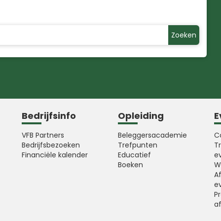
Zoeken
Bedrijfsinfo
Opleiding
E
VFB Partners
Beleggersacademie
C
Bedrijfsbezoeken
Trefpunten
T
Financiële kalender
Educatief
e
Boeken
W
A
e
Pr
a