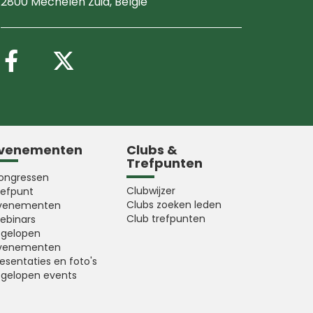
2800 Mechelen Zuid
, België
Volg ons op Facebook
Volg ons op X (Twitter
venementen
Clubs &
Trefpunten
ongressen
Clubwijzer
refpunt
Clubs zoeken leden
venementen
Club trefpunten
ebinars
fgelopen
venementen
esentaties en foto's
fgelopen events