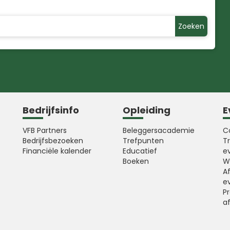
Zoeken
Bedrijfsinfo
Opleiding
E
VFB Partners
Beleggersacademie
C
Bedrijfsbezoeken
Trefpunten
T
Financiële kalender
Educatief
e
Boeken
W
A
e
Pr
a