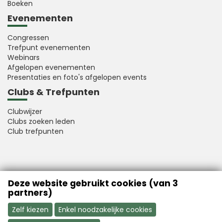
Boeken
Evenementen
Congressen
Trefpunt evenementen
Webinars
Afgelopen evenementen
Presentaties en foto's afgelopen events
Clubs & Trefpunten
Clubwijzer
Clubs zoeken leden
Club trefpunten
VFB is a member of Better Finance
Deze website gebruikt cookies (van 3
partners)
Zelf kiezen
Enkel noodzakelijke cookies