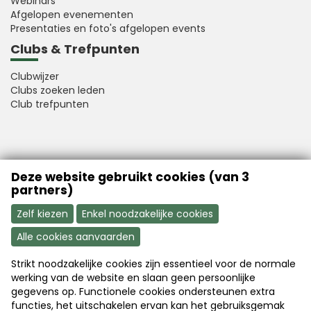
Webinars
Afgelopen evenementen
Presentaties en foto's afgelopen events
Clubs & Trefpunten
Clubwijzer
Clubs zoeken leden
Club trefpunten
VFB is a member of Better Finance
Deze website gebruikt cookies (van 3
partners)
Zelf kiezen
Enkel noodzakelijke cookies
Alle cookies aanvaarden
Strikt noodzakelijke cookies zijn essentieel voor de normale
Aanmelden
Word nu lid
werking van de website en slaan geen persoonlijke
gegevens op. Functionele cookies ondersteunen extra
functies, het uitschakelen ervan kan het gebruiksgemak