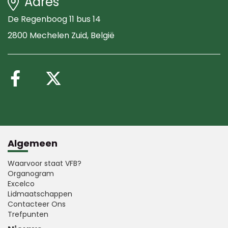
Adres
De Regenboog 11 bus 14
2800 Mechelen Zuid
, België
Volg ons op Facebook
Volg ons op X (Twitte
Algemeen
Waarvoor staat VFB?
Organogram
Excelco
Lidmaatschappen
Contacteer Ons
Trefpunten