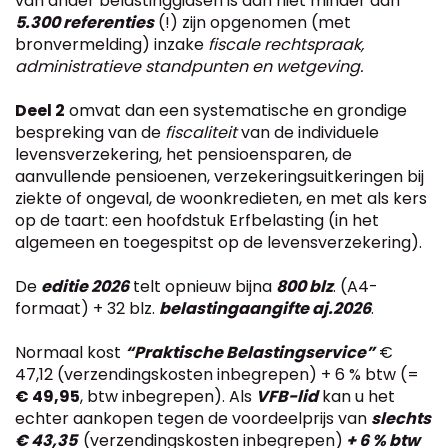
van ander belastinggidsen is dan niet minder dan
5.300 referenties
(!) zijn opgenomen (met
bronvermelding) inzake
fiscale rechtspraak,
administratieve standpunten en wetgeving.
Deel 2
omvat dan een systematische en grondige
bespreking van de
fiscaliteit
van de individuele
levensverzekering, het pensioensparen, de
aanvullende pensioenen, verzekeringsuitkeringen bij
ziekte of ongeval, de woonkredieten, en met als kers
op de taart: een hoofdstuk Erfbelasting (in het
algemeen en toegespitst op de levensverzekering).
De
editie 2026
telt opnieuw bijna
800 blz
. (A4-
formaat) + 32 blz.
belastingaangifte aj.2026
.
Normaal kost
“Praktische Belastingservice”
€
47,12 (verzendingskosten inbegrepen) + 6 % btw (=
€ 49,95
, btw inbegrepen). Als
VFB-lid
kan u het
echter aankopen tegen de voordeelprijs van
slechts
€ 43,35
(verzendingskosten inbegrepen)
+ 6 % btw