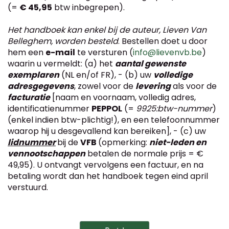
(=
€ 45,95
btw inbegrepen).
Het handboek kan enkel bij de auteur, Lieven Van
Belleghem, worden besteld
. Bestellen doet u door
hem een
e-mail
te versturen (
info@lievenvb.be
)
waarin u vermeldt: (a) het
aantal gewenste
exemplaren
(NL en/of FR), - (b) uw
volledige
adresgegevens
, zowel voor de
levering
als voor de
facturatie
[naam en voornaam, volledig adres,
identificatienummer
PEPPOL
(=
9925:btw-nummer
)
(enkel indien btw-plichtig!), en een telefoonnummer
waarop hij u desgevallend kan bereiken], - (c) uw
lidnummer
bij de
VFB
(opmerking:
niet-leden en
vennootschappen
betalen de normale prijs = €
49,95). U ontvangt vervolgens een factuur, en na
betaling wordt dan het handboek tegen eind april
verstuurd.