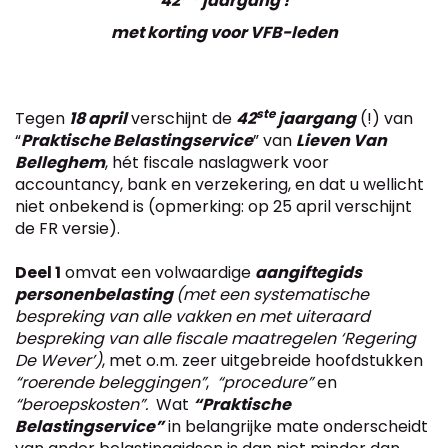
42
jaargang !
met korting voor VFB-leden
ste
Tegen
18 april
verschijnt de
42
jaargang
(!) van
“
Praktische Belastingservice
” van
Lieven Van
Belleghem
, hét fiscale naslagwerk voor
accountancy, bank en verzekering, en dat u wellicht
niet onbekend is (opmerking: op 25 april verschijnt
de FR versie).
Deel 1
omvat een volwaardige
aangiftegids
personenbelasting
(met een systematische
bespreking van alle vakken en met uiteraard
bespreking van alle fiscale maatregelen ‘Regering
De Wever’)
, met o.m. zeer uitgebreide hoofdstukken
“roerende beleggingen”
,
“procedure”
en
“beroepskosten”.
Wat
“Praktische
Belastingservice”
in belangrijke mate onderscheidt