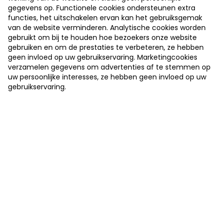
gegevens op. Functionele cookies ondersteunen extra
functies, het uitschakelen ervan kan het gebruiksgemak
van de website verminderen. Analytische cookies worden
<<
<
...
7
8
9
10
11
12
gebruikt om bij te houden hoe bezoekers onze website
>
>>
gebruiken en om de prestaties te verbeteren, ze hebben
geen invloed op uw gebruikservaring. Marketingcookies
verzamelen gegevens om advertenties af te stemmen op
uw persoonlijke interesses, ze hebben geen invloed op uw
gebruikservaring.
Onze sponsors