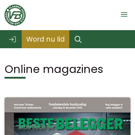
Togg
Word nu lid
Online magazines