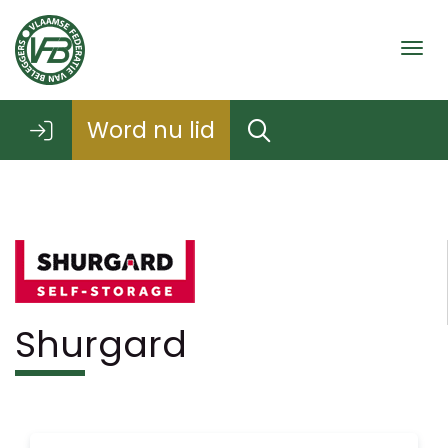
Togg
Word nu lid
Shurgard