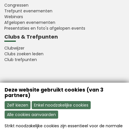
Congressen
Trefpunt evenementen
Webinars
Afgelopen evenementen
Presentaties en foto's afgelopen events
Clubs & Trefpunten
Clubwijzer
Clubs zoeken leden
Club trefpunten
VFB is a member of Better Finance
Deze website gebruikt cookies (van 3
partners)
Zelf kiezen
Enkel noodzakelijke cookies
Alle cookies aanvaarden
Strikt noodzakelijke cookies zijn essentieel voor de normale