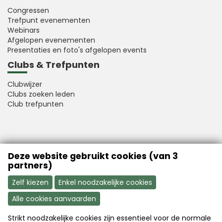
Congressen
Trefpunt evenementen
Webinars
Afgelopen evenementen
Presentaties en foto's afgelopen events
Clubs & Trefpunten
Clubwijzer
Clubs zoeken leden
Club trefpunten
VFB is a member of Better Finance
Deze website gebruikt cookies (van 3
partners)
Zelf kiezen
Enkel noodzakelijke cookies
Alle cookies aanvaarden
Strikt noodzakelijke cookies zijn essentieel voor de normale