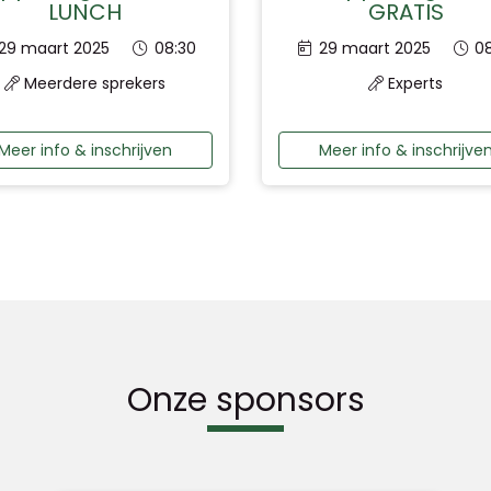
LUNCH
GRATIS
Datum:
Tijd:
Datum:
Ti
29 maart 2025
08:30
29 maart 2025
0
Meerdere sprekers
Experts
Meer info & inschrijven
Meer info & inschrijve
Onze sponsors