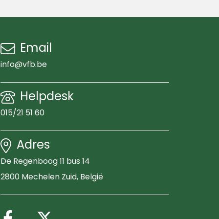
Email
info@vfb.be
Helpdesk
015/21 51 60
Adres
De Regenboog 11 bus 14
2800 Mechelen Zuid
, België
Volg ons op Facebook
Volg ons op X (Twitter