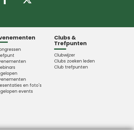
venementen
Clubs &
Trefpunten
ongressen
Clubwijzer
refpunt
Clubs zoeken leden
venementen
Club trefpunten
ebinars
fgelopen
venementen
esentaties en foto's
fgelopen events