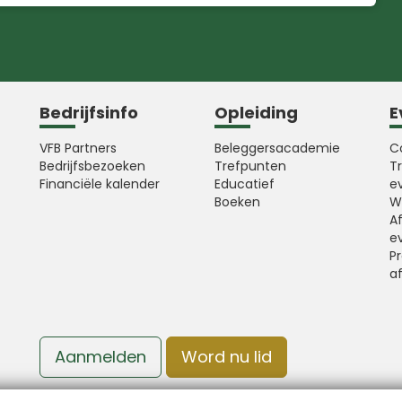
Bedrijfsinfo
Opleiding
E
VFB Partners
Beleggersacademie
C
Bedrijfsbezoeken
Trefpunten
T
Financiële kalender
Educatief
e
Boeken
W
A
e
Pr
a
Aanmelden
Word nu lid