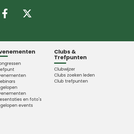
Volg ons op Facebook
Volg ons op X (Twitter
venementen
Clubs &
Trefpunten
ongressen
Clubwijzer
refpunt
Clubs zoeken leden
venementen
Club trefpunten
ebinars
fgelopen
venementen
esentaties en foto's
fgelopen events