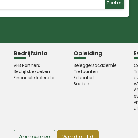
Zoeken
Bedrijfsinfo
Opleiding
E
VFB Partners
Beleggersacademie
C
Bedrijfsbezoeken
Trefpunten
T
Financiële kalender
Educatief
e
Boeken
W
A
e
Pr
a
Aanmelden
Word nu lid