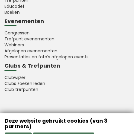
Trefpunten
Educatief
Boeken
Evenementen
Congressen
Trefpunt evenementen
Webinars
Afgelopen evenementen
Presentaties en foto's afgelopen events
Clubs & Trefpunten
Clubwijzer
Clubs zoeken leden
Club trefpunten
VFB is a member of Better Finance
Deze website gebruikt cookies (van 3
partners)