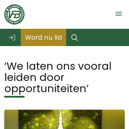
Togg
Word nu lid
‘We laten ons vooral
leiden door
opportuniteiten’