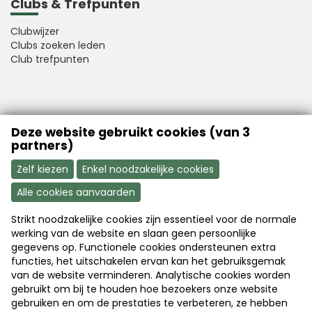
Clubs & Trefpunten
Clubwijzer
Clubs zoeken leden
Club trefpunten
VFB is a member of Better Finance
Deze website gebruikt cookies (van 3
partners)
Zelf kiezen
Enkel noodzakelijke cookies
Alle cookies aanvaarden
Strikt noodzakelijke cookies zijn essentieel voor de normale
Aanmelden
Word nu lid
werking van de website en slaan geen persoonlijke
gegevens op. Functionele cookies ondersteunen extra
functies, het uitschakelen ervan kan het gebruiksgemak
van de website verminderen. Analytische cookies worden
Disclaimer
|
Copyright
|
Privacy
gebruikt om bij te houden hoe bezoekers onze website
gebruiken en om de prestaties te verbeteren, ze hebben