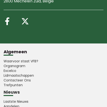
2800 Mechelen Zuid
, België
Volg ons op Facebook
Volg ons op X (Twitte
Algemeen
Waarvoor staat VFB?
Organogram
Excelco
Lidmaatschappen
Contacteer Ons
Trefpunten
Nieuws
Laatste Nieuws
Aandelen