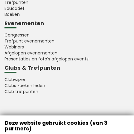
Trefpunten
Educatief
Boeken
Evenementen
Congressen
Trefpunt evenementen
Webinars
Afgelopen evenementen
Presentaties en foto's afgelopen events
Clubs & Trefpunten
Clubwijzer
Clubs zoeken leden
Club trefpunten
VFB is a member of Better Finance
Deze website gebruikt cookies (van 3
partners)