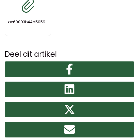
ae69093b44d5059...
Deel dit artikel