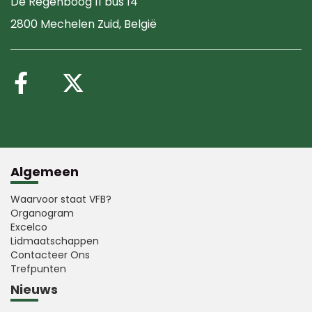
De Regenboog 11 bus 14
2800 Mechelen Zuid
, België
Volg ons op Facebook
Volg ons op X (Twitte
Algemeen
Waarvoor staat VFB?
Organogram
Excelco
Lidmaatschappen
Contacteer Ons
Trefpunten
Nieuws