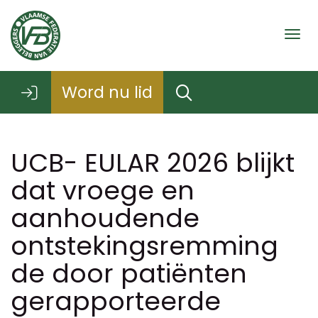
Togg
Word nu lid
UCB- EULAR 2026 blijkt
dat vroege en
aanhoudende
ontstekingsremming
de door patiënten
gerapporteerde