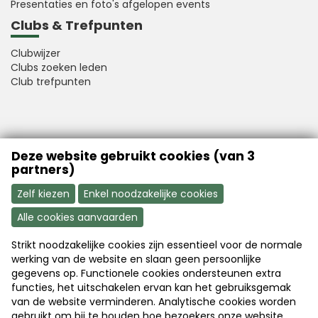
Presentaties en foto's afgelopen events
Clubs & Trefpunten
Clubwijzer
Clubs zoeken leden
Club trefpunten
VFB is a member of Better Finance
Deze website gebruikt cookies (van 3
partners)
Zelf kiezen
Enkel noodzakelijke cookies
Alle cookies aanvaarden
Strikt noodzakelijke cookies zijn essentieel voor de normale
Aanmelden
Word nu lid
werking van de website en slaan geen persoonlijke
gegevens op. Functionele cookies ondersteunen extra
functies, het uitschakelen ervan kan het gebruiksgemak
van de website verminderen. Analytische cookies worden
Disclaimer
|
Copyright
|
Privacy
gebruikt om bij te houden hoe bezoekers onze website