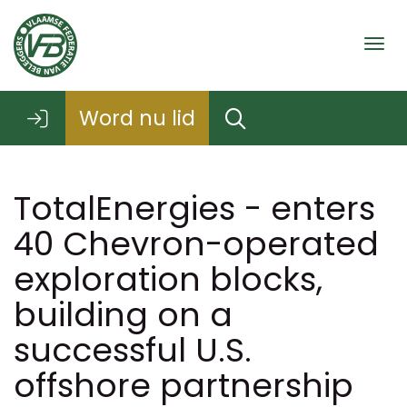
Togg
Word nu lid
TotalEnergies - enters
40 Chevron-operated
exploration blocks,
building on a
successful U.S.
offshore partnership