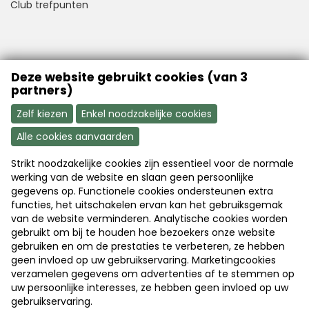
Club trefpunten
VFB is a member of Better Finance
Deze website gebruikt cookies (van 3
partners)
Zelf kiezen
Enkel noodzakelijke cookies
Alle cookies aanvaarden
Strikt noodzakelijke cookies zijn essentieel voor de normale
Aanmelden
Word nu lid
werking van de website en slaan geen persoonlijke
gegevens op. Functionele cookies ondersteunen extra
functies, het uitschakelen ervan kan het gebruiksgemak
van de website verminderen. Analytische cookies worden
Disclaimer
|
Copyright
|
Privacy
gebruikt om bij te houden hoe bezoekers onze website
gebruiken en om de prestaties te verbeteren, ze hebben
geen invloed op uw gebruikservaring. Marketingcookies
© 2026 Vlaamse Federatie van Beleggers
verzamelen gegevens om advertenties af te stemmen op
uw persoonlijke interesses, ze hebben geen invloed op uw
Webdesign & development by
Servico
gebruikservaring.