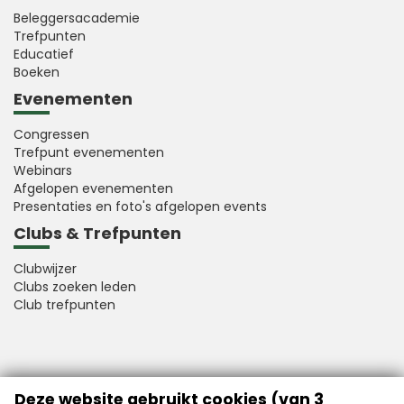
Beleggersacademie
Trefpunten
Educatief
Boeken
Evenementen
Congressen
Trefpunt evenementen
Webinars
Afgelopen evenementen
Presentaties en foto's afgelopen events
Clubs & Trefpunten
Clubwijzer
Clubs zoeken leden
Club trefpunten
VFB is a member of Better Finance
Deze website gebruikt cookies (van 3