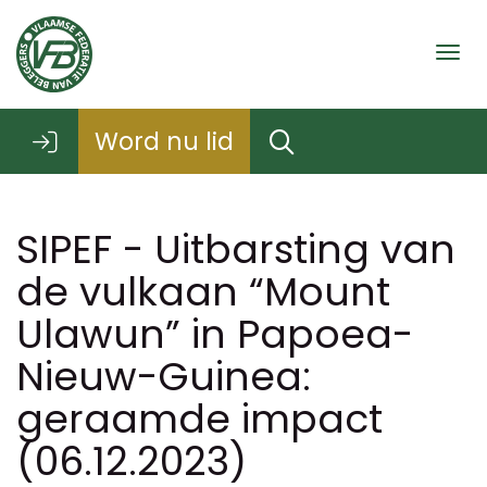
Togg
Word nu lid
SIPEF - Uitbarsting van
de vulkaan “Mount
Ulawun” in Papoea-
Nieuw-Guinea:
geraamde impact
(06.12.2023)