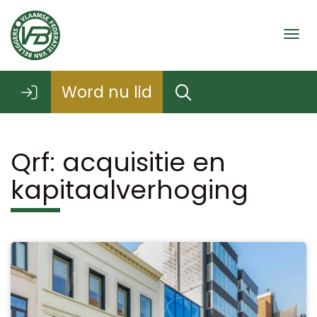
Togg
Word nu lid
Qrf: acquisitie en
kapitaalverhoging