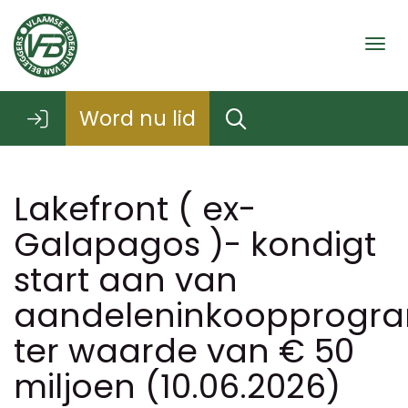
Togg
Word nu lid
Lakefront ( ex-
Galapagos )- kondigt
start aan van
aandeleninkoopprog
ter waarde van € 50
miljoen (10.06.2026)