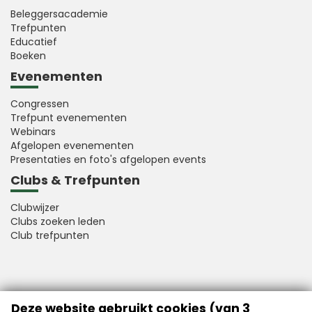
Beleggersacademie
Trefpunten
Educatief
Boeken
Evenementen
Congressen
Trefpunt evenementen
Webinars
Afgelopen evenementen
Presentaties en foto's afgelopen events
Clubs & Trefpunten
Clubwijzer
Clubs zoeken leden
Club trefpunten
VFB is a member of Better Finance
Deze website gebruikt cookies (van 3