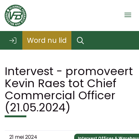
Togg
Word nu lid
Intervest - promoveert
Kevin Raes tot Chief
Commercial Officer
(21.05.2024)
21 mei 2024
Intervest Offices & Warehou