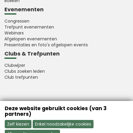
Boeken
Evenementen
Congressen
Trefpunt evenementen
Webinars
Afgelopen evenementen
Presentaties en foto's afgelopen events
Clubs & Trefpunten
Clubwijzer
Clubs zoeken leden
Club trefpunten
VFB is a member of Better Finance
Deze website gebruikt cookies (van 3
partners)
Zelf kiezen
Enkel noodzakelijke cookies