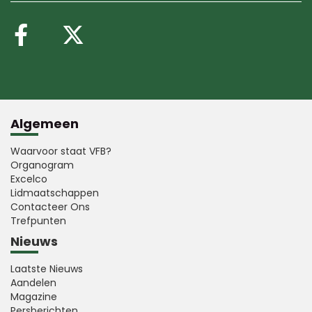
Volg ons op Facebook
Volg ons op X (Twitte
Algemeen
Waarvoor staat VFB?
Organogram
Excelco
Lidmaatschappen
Contacteer Ons
Trefpunten
Nieuws
Laatste Nieuws
Aandelen
Magazine
Persberichten