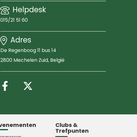
Helpdesk
015/21 51 60
Adres
De Regenboog 11 bus 14
2800 Mechelen Zuid
, België
Volg ons op Facebook
Volg ons op X (Twitter
venementen
Clubs &
Trefpunten