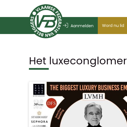
Word nu lid
Aanmelden
Het luxeconglome