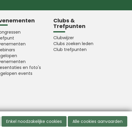
venementen
Clubs &
Trefpunten
ongressen
Clubwijzer
refpunt
Clubs zoeken leden
venementen
Club trefpunten
ebinars
fgelopen
venementen
esentaties en foto's
fgelopen events
Enkel noodzakelijke cookies
Alle cookies aanvaarden