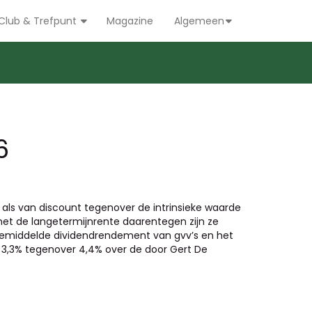
Club & Trefpunt
Magazine
Algemeen
6
 als van discount tegenover de intrinsieke waarde
met de langetermijnrente daarentegen zijn ze
gemiddelde dividendrendement van gvv’s en het
3,3% tegenover 4,4% over de door Gert De