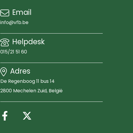
Email
info@vfb.be
Helpdesk
015/21 51 60
Adres
De Regenboog 11 bus 14
2800 Mechelen Zuid
, België
Volg ons op Facebook
Volg ons op X (Twitter