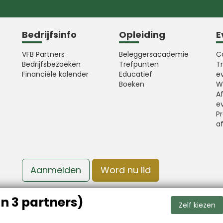
Bedrijfsinfo
Opleiding
E
VFB Partners
Beleggersacademie
C
Bedrijfsbezoeken
Trefpunten
T
Financiële kalender
Educatief
e
Boeken
W
A
e
Pr
a
Aanmelden
Word nu lid
n 3 partners)
Zelf kiezen