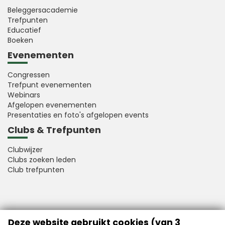
Beleggersacademie
Trefpunten
Educatief
Boeken
Evenementen
Congressen
Trefpunt evenementen
Webinars
Afgelopen evenementen
Presentaties en foto's afgelopen events
Clubs & Trefpunten
Clubwijzer
Clubs zoeken leden
Club trefpunten
VFB is a member of Better Finance
Deze website gebruikt cookies (van 3