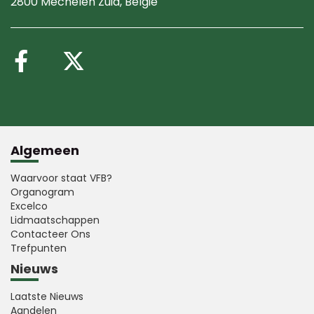
2800 Mechelen Zuid
, België
Volg ons op Facebook
Volg ons op X (Twitte
Algemeen
Waarvoor staat VFB?
Organogram
Excelco
Lidmaatschappen
Contacteer Ons
Trefpunten
Nieuws
Laatste Nieuws
Aandelen