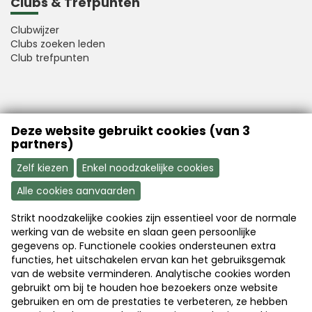
Clubs & Trefpunten
Clubwijzer
Clubs zoeken leden
Club trefpunten
VFB is a member of Better Finance
Deze website gebruikt cookies (van 3
partners)
Zelf kiezen
Enkel noodzakelijke cookies
Alle cookies aanvaarden
Strikt noodzakelijke cookies zijn essentieel voor de normale
Aanmelden
Word nu lid
werking van de website en slaan geen persoonlijke
gegevens op. Functionele cookies ondersteunen extra
functies, het uitschakelen ervan kan het gebruiksgemak
van de website verminderen. Analytische cookies worden
Disclaimer
|
Copyright
|
Privacy
gebruikt om bij te houden hoe bezoekers onze website
gebruiken en om de prestaties te verbeteren, ze hebben