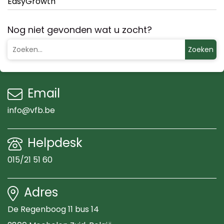
EasyGrowth
Nog niet gevonden wat u zocht?
Zoeken
Email
info@vfb.be
Helpdesk
015/21 51 60
Adres
De Regenboog 11 bus 14