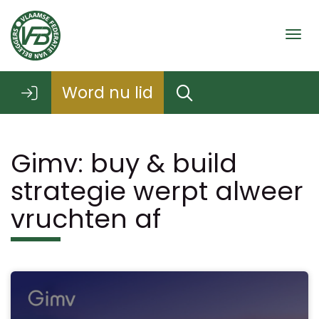
Togg
Word nu lid
Gimv: buy & build
strategie werpt alweer
vruchten af