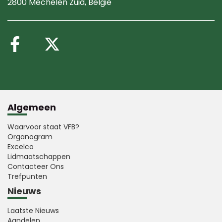
2800 Mechelen Zuid
, België
Volg ons op Facebook
Volg ons op X (Twitte
Algemeen
Waarvoor staat VFB?
Organogram
Excelco
Lidmaatschappen
Contacteer Ons
Trefpunten
Nieuws
Laatste Nieuws
Aandelen