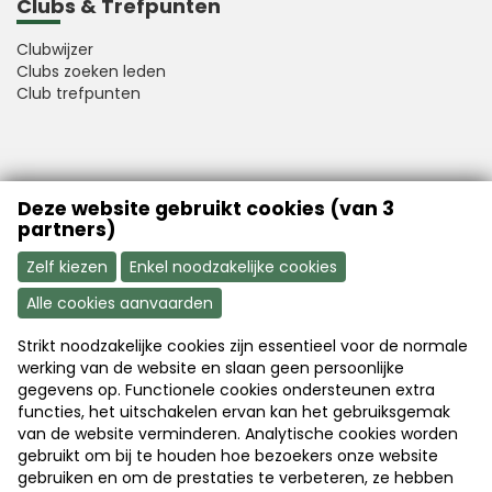
Clubs & Trefpunten
Clubwijzer
Clubs zoeken leden
Club trefpunten
VFB is a member of Better Finance
Deze website gebruikt cookies (van 3
partners)
Zelf kiezen
Enkel noodzakelijke cookies
Alle cookies aanvaarden
Strikt noodzakelijke cookies zijn essentieel voor de normale
Aanmelden
Word nu lid
werking van de website en slaan geen persoonlijke
gegevens op. Functionele cookies ondersteunen extra
functies, het uitschakelen ervan kan het gebruiksgemak
van de website verminderen. Analytische cookies worden
Disclaimer
|
Copyright
|
Privacy
gebruikt om bij te houden hoe bezoekers onze website
gebruiken en om de prestaties te verbeteren, ze hebben