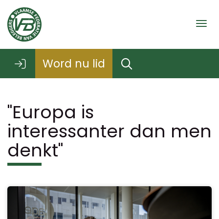
Togg
Word nu lid
"Europa is
interessanter dan men
denkt"