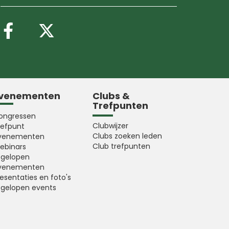
Volg ons op Facebook
Volg ons op X (Twitter
venementen
Clubs &
Trefpunten
ongressen
Clubwijzer
refpunt
Clubs zoeken leden
venementen
Club trefpunten
ebinars
fgelopen
venementen
esentaties en foto's
fgelopen events