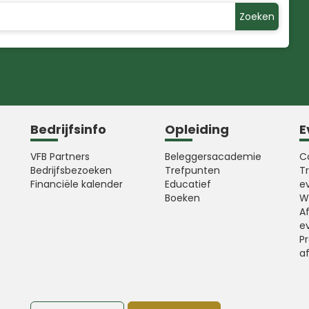
Zoeken
Bedrijfsinfo
Opleiding
E
VFB Partners
Beleggersacademie
C
Bedrijfsbezoeken
Trefpunten
T
Financiële kalender
Educatief
e
Boeken
W
A
e
Pr
a