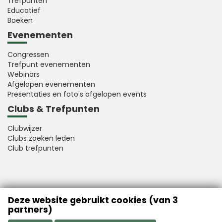
Trefpunten
Educatief
Boeken
Evenementen
Congressen
Trefpunt evenementen
Webinars
Afgelopen evenementen
Presentaties en foto's afgelopen events
Clubs & Trefpunten
Clubwijzer
Clubs zoeken leden
Club trefpunten
VFB is a member of Better Finance
Deze website gebruikt cookies (van 3
partners)