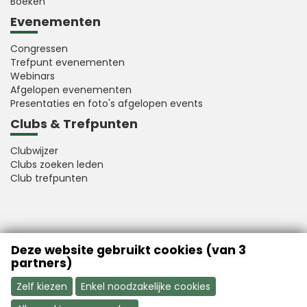
Boeken
Evenementen
Congressen
Trefpunt evenementen
Webinars
Afgelopen evenementen
Presentaties en foto's afgelopen events
Clubs & Trefpunten
Clubwijzer
Clubs zoeken leden
Club trefpunten
VFB is a member of Better Finance
Deze website gebruikt cookies (van 3
partners)
Zelf kiezen
Enkel noodzakelijke cookies