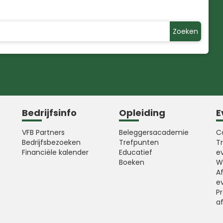
Zoeken
Bedrijfsinfo
Opleiding
E
VFB Partners
Beleggersacademie
C
Bedrijfsbezoeken
Trefpunten
T
Financiële kalender
Educatief
e
Boeken
W
A
e
Pr
a