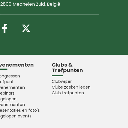
2800 Mechelen Zuid
, België
Volg ons op Facebook
Volg ons op X (Twitter
venementen
Clubs &
Trefpunten
ongressen
Clubwijzer
refpunt
Clubs zoeken leden
venementen
Club trefpunten
ebinars
fgelopen
venementen
esentaties en foto's
fgelopen events