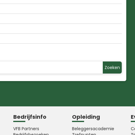
Zoeken
Bedrijfsinfo
Opleiding
E
VFB Partners
Beleggersacademie
C
Bedrijfsbezoeken
Trefpunten
T