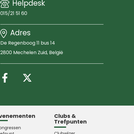
Helpdesk
015/21 51 60
Adres
De Regenboog 11 bus 14
2800 Mechelen Zuid
, België
Volg ons op Facebook
Volg ons op X (Twitter
venementen
Clubs &
Trefpunten
ongressen
Clubwijzer
refpunt