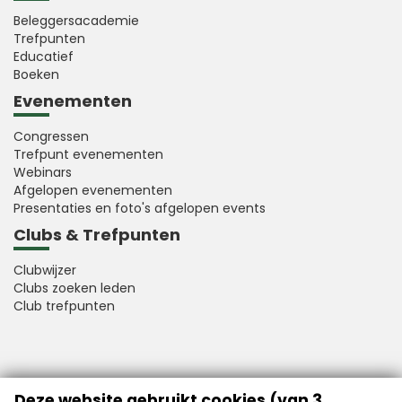
Beleggersacademie
Trefpunten
Educatief
Boeken
Evenementen
Congressen
Trefpunt evenementen
Webinars
Afgelopen evenementen
Presentaties en foto's afgelopen events
Clubs & Trefpunten
Clubwijzer
Clubs zoeken leden
Club trefpunten
VFB is a member of Better Finance
Deze website gebruikt cookies (van 3