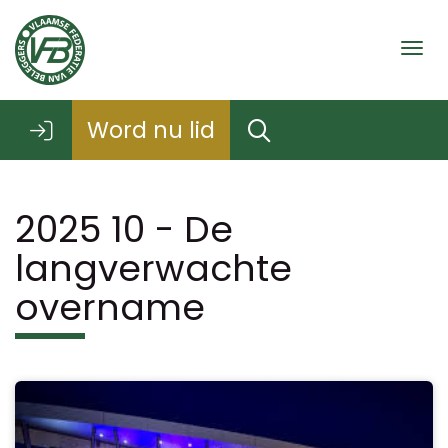
Togg
Word nu lid
2025 10 - De
langverwachte
overname