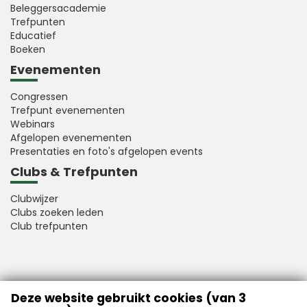
Beleggersacademie
Trefpunten
Educatief
Boeken
Evenementen
Congressen
Trefpunt evenementen
Webinars
Afgelopen evenementen
Presentaties en foto's afgelopen events
Clubs & Trefpunten
Clubwijzer
Clubs zoeken leden
Club trefpunten
VFB is a member of Better Finance
Deze website gebruikt cookies (van 3