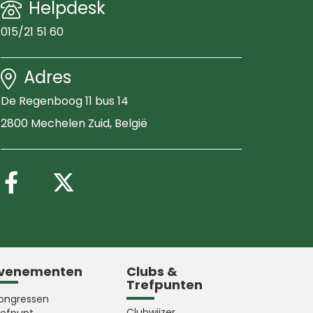
Helpdesk
015/21 51 60
Adres
De Regenboog 11 bus 14
2800 Mechelen Zuid
, België
Volg ons op Facebook
Volg ons op X (Twitter
venementen
Clubs &
Trefpunten
ongressen
Clubwijzer
refpunt