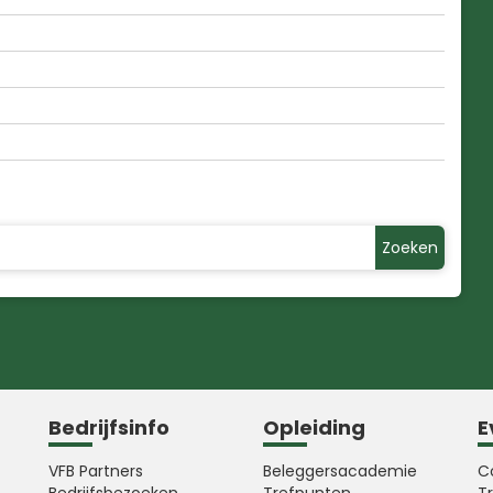
Zoeken
Bedrijfsinfo
Opleiding
E
VFB Partners
Beleggersacademie
C
Bedrijfsbezoeken
Trefpunten
T