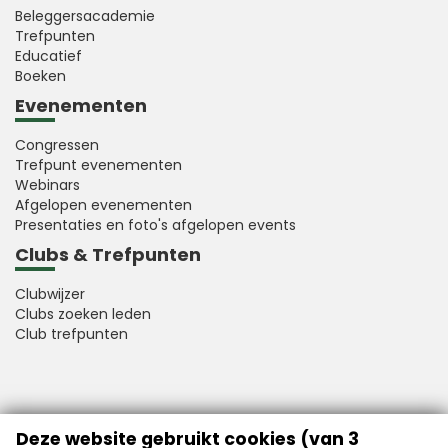
Beleggersacademie
Trefpunten
Educatief
Boeken
Evenementen
Congressen
Trefpunt evenementen
Webinars
Afgelopen evenementen
Presentaties en foto's afgelopen events
Clubs & Trefpunten
Clubwijzer
Clubs zoeken leden
Club trefpunten
VFB is a member of Better Finance
Deze website gebruikt cookies (van 3